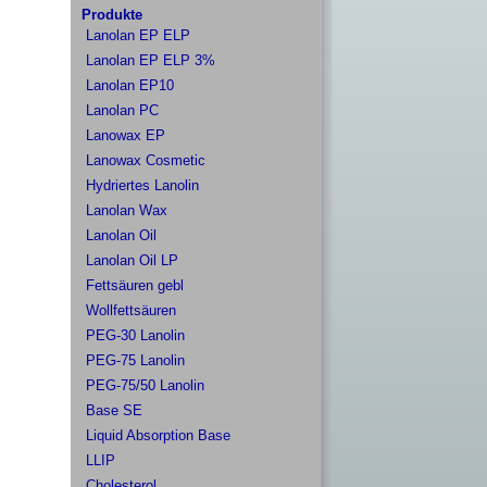
Produkte
Lanolan EP ELP
Lanolan EP ELP 3%
Lanolan EP10
Lanolan PC
Lanowax EP
Lanowax Cosmetic
Hydriertes Lanolin
Lanolan Wax
Lanolan Oil
Lanolan Oil LP
Fettsäuren gebl
Wollfettsäuren
PEG-30 Lanolin
PEG-75 Lanolin
PEG-75/50 Lanolin
Base SE
Liquid Absorption Base
LLIP
Cholesterol