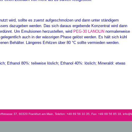
utzt wird, sollte es zuerst aufgeschmolzen und dann unter ständigem
sers dazugeben werden. Das sich daraus ergebende Konzentrat wird dann
erdünnt. Um Emulsionen herzustellen, wird
PEG-30 LANOLIN
normalerweise
gelegentlich auch in der wässrigen Phase gelöst werden. Es hält sich kühl
senen Behälter. Längeres Erhitzen über 80 °C sollte vermieden werden.
lich; Ethanol 80%: teilweise löslich; Ethanol 40%: löslich; Mineralöl: etwas
rffstrasse 37, 60320 Frankfurt am Main, Telefon: +49 69 56 10 35, Fax: +49 69 56 85 18,
info@l