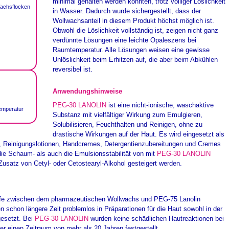
minimal gehalten werden konnten, trotz völliger Löslichkeit
Wachsflocken
in Wasser. Dadurch wurde sichergestellt, dass der
Wollwachsanteil in diesem Produkt höchst möglich ist.
Obwohl die Löslichkeit vollständig ist, zeigen nicht ganz
verdünnte Lösungen eine leichte Opaleszens bei
Raumtemperatur. Alle Lösungen weisen eine gewisse
Unlöslichkeit beim Erhitzen auf, die aber beim Abkühlen
reversibel ist.
Anwendungshinweise
PEG-30 LANOLIN
ist eine nicht-ionische, waschaktive
emperatur
Substanz mit vielfältiger Wirkung zum Emulgieren,
Solubilisieren, Feuchthalten und Reinigen, ohne zu
drastische Wirkungen auf der Haut. Es wird eingesetzt als
 Reinigungslotionen, Handcremes, Detergentienzubereitungen und Cremes
die Schaum- als auch die Emulsionsstabilität von mit
PEG-30 LANOLIN
Zusatz von Cetyl- oder Cetostearyl-Alkohol gesteigert werden.
fe zwischen dem pharmazeutischen Wollwachs und PEG-75 Lanolin
 schon längere Zeit problemlos in Präparationen für die Haut sowohl in der
gesetzt. Bei
PEG-30 LANOLIN
wurden keine schädlichen Hautreaktionen bei
r einen Zeitraum von mehr als 20 Jahren festgestellt.