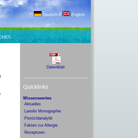
//
Deutsch
English
CHES
Datenblatt
t
Quicklinks
e
Wissenswertes
Aktuelles
Lanolin Monographie
Pestizidanalytik
Fakten zur Allergie
Rezepturen