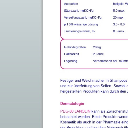
Aussehen
hellgelb, 
Säurezahl, mgKOH/g
5.0 max.
Verseifungszahl, mgKOH/g
20 max.
pH 5% wässrige Lösung
3.5 - 8.0
Trocknungsverlust, %
0.5 max.
Gebindegrößen
20 kg
Haltbarkeit
2 Jahre
Lagerung
Verschlossen bei Raumt
Festiger und Weichmacher in Shampoos,
und zur überfettung von Seifen. Sowohl 
hergestellten Produkten kann durch den 
Dermatologie
PEG-30 LANOLIN
kann als Zwischenstu
betrachtet werden. Beide Produkte werden
Kosmetik als auch in der Pharmazie ein
der Produktion und bei dem Gebrauch übe