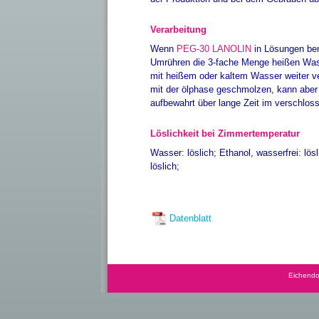
Verarbeitung
Wenn
PEG-30 LANOLIN
in Lösungen ben
Umrühren die 3-fache Menge heißen Was
mit heißem oder kaltem Wasser weiter v
mit der ölphase geschmolzen, kann aber 
aufbewahrt über lange Zeit im verschlos
Löslichkeit bei Zimmertemperatur
Wasser: löslich; Ethanol, wasserfrei: lös
löslich;
Datenblatt
Eichendo