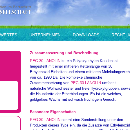
SWERTES
UNTERNEHMEN
DOWNLOADS
RECHTLI
Zusammensetzung und Beschreibung
PEG-30 LANOLIN
ist ein Polyoxyethylen-Kondensat
hergestellt mit einer mittleren Kettenlänge von 30
Ethylenoxid-Einheiten und einem mittleren Molekulargewich
von ca. 1990 Da. Die komplexe chemische
Zusammensetzung von
PEG-30 LANOLIN
umfasst
natürliche Wollwachsester und freie Hydroxylgruppen, sowi
die Hauptkette der Etherbindungen. Es ist ein weiches,
goldgelbes Wachs mit schwach fruchtigem Geruch.
Besondere Eigenschaften
PEG-30 LANOLIN
nimmt eine Sonderstellung unter den
Produkten dieses Typs ein, da die Zusätze von Ethylenoxid