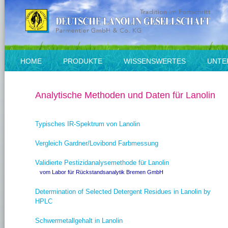
HOME
PRODUKTE
WISSENSWERTES
UNTE
Analytische Methoden und Daten für Lanolin
Typisches IR-Spektrum von Lanolin
Vergleich Gardner/Lovibond Farbmessung
Validierte Pestizidanalysemethode für Lanolin
vom Labor für Rückstandsanalytik Bremen GmbH
Determination of Selected Detergent Residues in Lanolin by
HPLC
Schwermetallgehalt in Lanolin